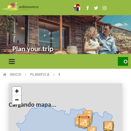
Skip
to
main
content
Plan your trip
INICIO
PLANIFICA
4
BREADCRUMB
+
−
Cargando mapa...