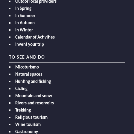
Outdor local providers
In Spring
In Summer
In Autumn
In Winter
Calendar of Activities
Invent your trip
TO SEE AND DO
Micoturismo
Natural spaces
Hunting and fishing
Cicling
Mountain and snow
Rivers and reservoirs
Trekking
Religious tourism
Wine tourism
Gastronomy