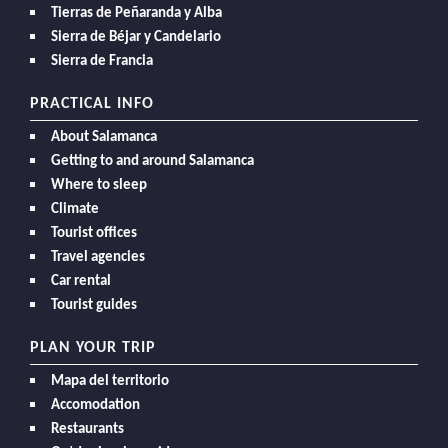
Tierras de Peñaranda y Alba
Sierra de Béjar y Candelario
Sierra de Francia
PRACTICAL INFO
About Salamanca
Getting to and around Salamanca
Where to sleep
Climate
Tourist offices
Travel agencies
Car rental
Tourist guides
PLAN YOUR TRIP
Mapa del territorio
Accomodation
Restaurants