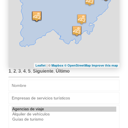
LA
NAVEGACIÓN
| ©
Leaflet
Mapbox ©
OpenStreetMap
Improve this map
1
,
2
,
3
,
4
,
5
,
Siguiente
,
Último