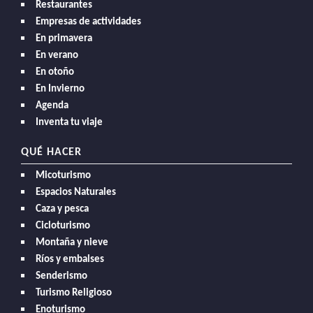
Restaurantes
Empresas de actividades
En primavera
En verano
En otoño
En Invierno
Agenda
Inventa tu viaje
QUÉ HACER
Micoturismo
Espacios Naturales
Caza y pesca
Cicloturismo
Montaña y nieve
Ríos y embalses
Senderismo
Turismo Religioso
Enoturismo