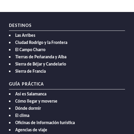
DESTINOS
Las Arribes
Ciudad Rodrigo y la Frontera
El Campo Charro
Tierras de Peñaranda y Alba
Sierra de Béjar y Candelario
Sierra de Francia
GUÍA PRÁCTICA
Así es Salamanca
Cómo llegar y moverse
Dónde dormir
El clima
Oficinas de información turística
Agencias de viaje