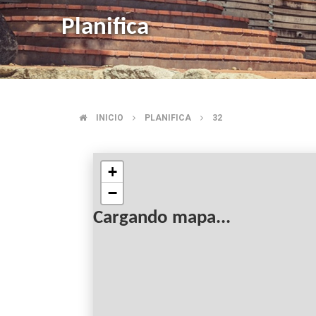
Planifica
INICIO
PLANIFICA
32
SOBRESCRIBIR
ENLACES
+
−
DE
Cargando mapa...
AYUDA
A
LA