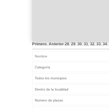
NAVEGACIÓN
Primero
,
Anterior
28
,
29
,
30
,
31
,
32
,
33
,
34
,