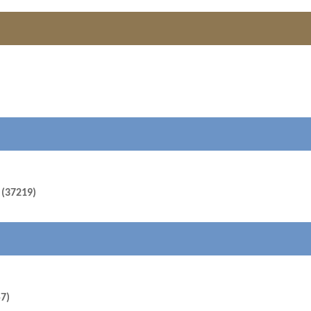
s (37219)
57)