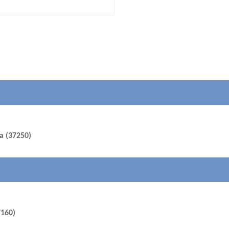
ra (37250)
7160)