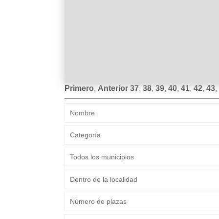
NAVEGACIÓN
Primero
,
Anterior
37
,
38
,
39
,
40
,
41
,
42
,
43
,