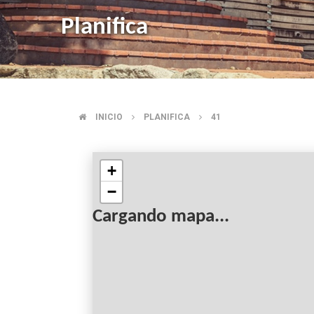
Planifica
INICIO
PLANIFICA
41
SOBRESCRIBIR
ENLACES
+
−
DE
Cargando mapa...
AYUDA
A
LA