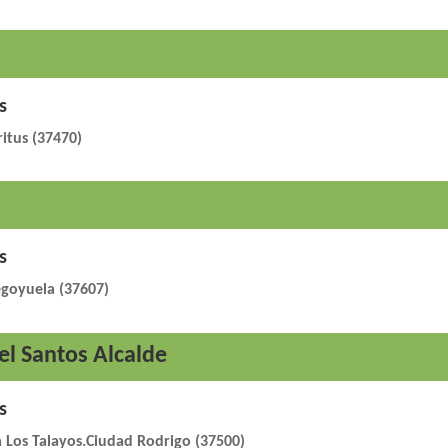
s
ritus (37470)
s
Segoyuela (37607)
l Santos Alcalde
s
ca Los Talayos.Ciudad Rodrigo (37500)