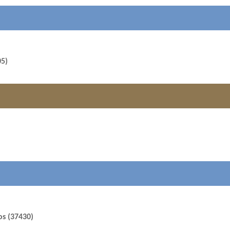
05)
os (37430)