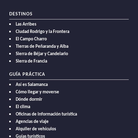
DESTINOS
Las Arribes
Ciudad Rodrigo y la Frontera
El Campo Charro
Tierras de Peñaranda y Alba
Sierra de Béjar y Candelario
Sierra de Francia
GUÍA PRÁCTICA
Así es Salamanca
Cómo llegar y moverse
Dónde dormir
El clima
Oficinas de información turística
Agencias de viaje
Alquiler de vehículos
Guías turísticos