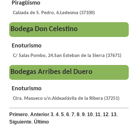
Piragüismo
Calzada de S. Pedro, 6.Ledesma (37100)
Bodega Don Celestino
Enoturismo
C/ Salas Pombo, 24.San Esteban de la Sierra (37671)
Bodegas Arribes del Duero
Enoturismo
Ctra. Masueco s/n.Aldeadávila de la Ribera (37251)
Primero
,
Anterior
3
,
4
,
5
,
6
,
7
,
8
,
9
,
10
,
11
,
12
,
13
,
Siguiente
,
Último