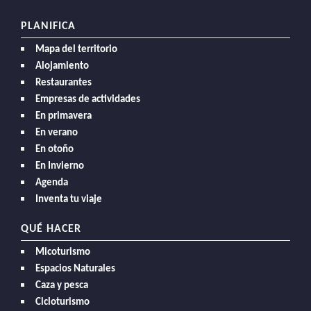
PLANIFICA
Mapa del territorio
Alojamiento
Restaurantes
Empresas de actividades
En primavera
En verano
En otoño
En Invierno
Agenda
Inventa tu viaje
QUÉ HACER
Micoturismo
Espacios Naturales
Caza y pesca
Cicloturismo