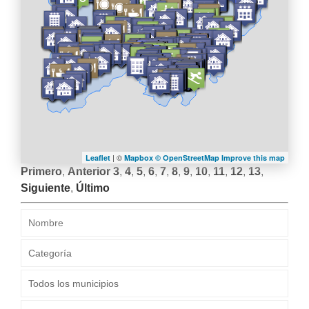
LA
NAVEGACIÓN
| ©
Leaflet
Mapbox ©
OpenStreetMap
Improve this map
Primero
,
Anterior
3
,
4
,
5
,
6
,
7
,
8
,
9
,
10
,
11
,
12
,
13
,
Siguiente
,
Último