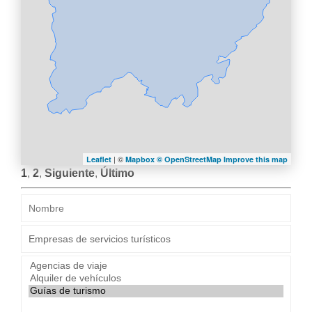
LA
NAVEGACIÓN
| ©
Leaflet
Mapbox ©
OpenStreetMap
Improve this map
1
,
2
,
Siguiente
,
Último