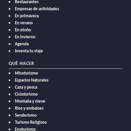
Restaurantes
Empresas de actividades
En primavera
En verano
En otoño
En Invierno
Agenda
Inventa tu viaje
QUÉ HACER
Micoturismo
Espacios Naturales
Caza y pesca
Cicloturismo
Montaña y nieve
Ríos y embalses
Senderismo
Turismo Religioso
Enoturismo