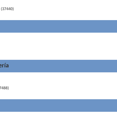
 (37440)
ería
37488)