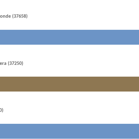
Conde (37658)
bera (37250)
0)