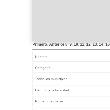
Primero
,
Anterior
8
,
9
,
10
,
11
,
12
,
13
,
14
,
15