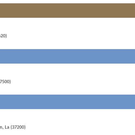
620)
37500)
n, La (37200)