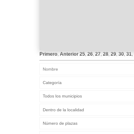
Primero
,
Anterior
25
,
26
,
27
,
28
,
29
,
30
,
31
,