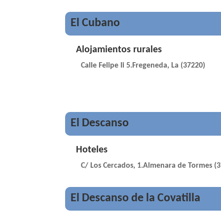
El Cubano
Alojamientos rurales
Calle Felipe Ii 5.Fregeneda, La (37220)
El Descanso
Hoteles
C/ Los Cercados, 1.Almenara de Tormes (
El Descanso de la Covatilla