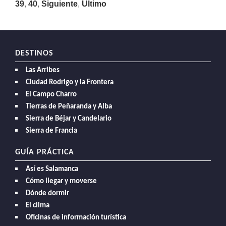
39
,
40
,
Siguiente
,
Último
DESTINOS
Las Arribes
Ciudad Rodrigo y la Frontera
El Campo Charro
Tierras de Peñaranda y Alba
Sierra de Béjar y Candelario
Sierra de Francia
GUÍA PRÁCTICA
Así es Salamanca
Cómo llegar y moverse
Dónde dormir
El clima
Oficinas de información turística