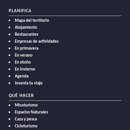
PLANIFICA
Mapa del territorio
Alojamiento
Restaurantes
Empresas de actividades
En primavera
En verano
En otoño
En Invierno
Agenda
Inventa tu viaje
QUÉ HACER
Micoturismo
Espacios Naturales
Caza y pesca
Cicloturismo