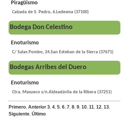
Piragüismo
Calzada de S. Pedro, 6.Ledesma (37100)
Bodega Don Celestino
Enoturismo
C/ Salas Pombo, 24.San Esteban de la Sierra (37671)
Bodegas Arribes del Duero
Enoturismo
Ctra. Masueco s/n.Aldeadávila de la Ribera (37251)
Primero
,
Anterior
3
,
4
,
5
,
6
,
7
,
8
,
9
,
10
,
11
,
12
,
13
,
Siguiente
,
Último