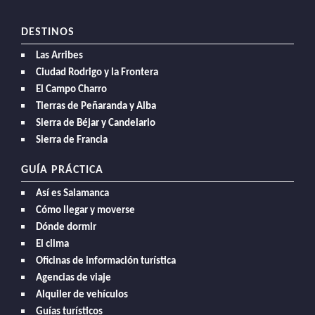
DESTINOS
Las Arribes
Ciudad Rodrigo y la Frontera
El Campo Charro
Tierras de Peñaranda y Alba
Sierra de Béjar y Candelario
Sierra de Francia
GUÍA PRÁCTICA
Así es Salamanca
Cómo llegar y moverse
Dónde dormir
El clima
Oficinas de información turística
Agencias de viaje
Alquiler de vehículos
Guías turísticos