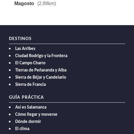
Magosto
(2.88km)
DESTINOS
Las Arribes
Ciudad Rodrigo y la Frontera
El Campo Charro
Tierras de Peñaranda y Alba
Sierra de Béjar y Candelario
Sierra de Francia
GUÍA PRÁCTICA
Así es Salamanca
Cómo llegar y moverse
Dónde dormir
El clima