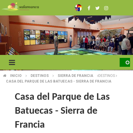
Pasar
al
contenido
principal
INICIO
DESTINOS
SIERRA DE FRANCIA
DESTINOS
SOBRESCRIBIR
CASA DEL PARQUE DE LAS BATUECAS - SIERRA DE FRANCIA
ENLACES
Casa del Parque de Las
DE
Batuecas - Sierra de
AYUDA
A
Francia