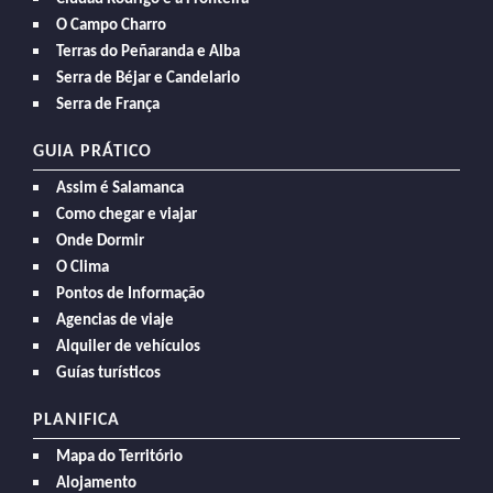
O Campo Charro
Terras do Peñaranda e Alba
Serra de Béjar e Candelario
Serra de França
GUIA PRÁTICO
Assim é Salamanca
Como chegar e viajar
Onde Dormir
O Clima
Pontos de Informação
Agencias de viaje
Alquiler de vehículos
Guías turísticos
PLANIFICA
Mapa do Território
Alojamento