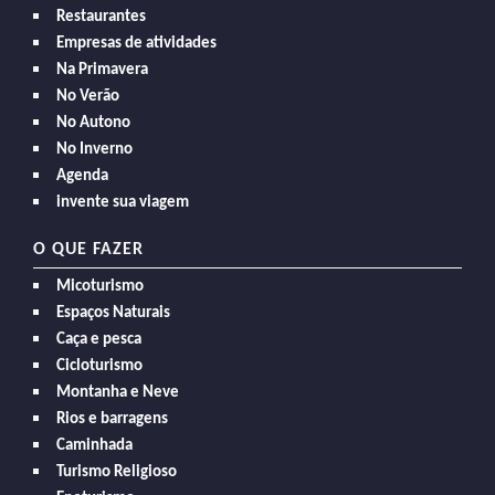
Restaurantes
Empresas de atividades
Na Primavera
No Verão
No Autono
No Inverno
Agenda
invente sua viagem
O QUE FAZER
Micoturismo
Espaços Naturais
Caça e pesca
Cicloturismo
Montanha e Neve
Rios e barragens
Caminhada
Turismo Religioso