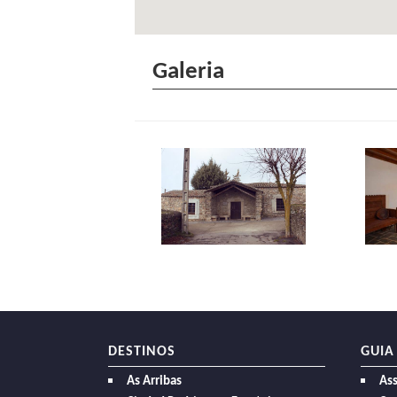
Galeria
DESTINOS
GUIA
As Arribas
As