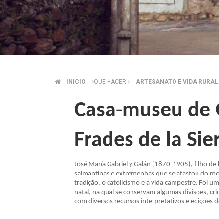
INICIO
QUE HACER
ARTESANATO E VIDA RURAL
BREADCRUMB
Casa-museu de G
Frades de la Sie
José María Gabriel y Galán (1870-1905), filho d
salmantinas e extremenhas que se afastou do mode
tradição, o catolicismo e a vida campestre. Foi u
natal, na qual se conservam algumas divisões, c
com diversos recursos interpretativos e edições 