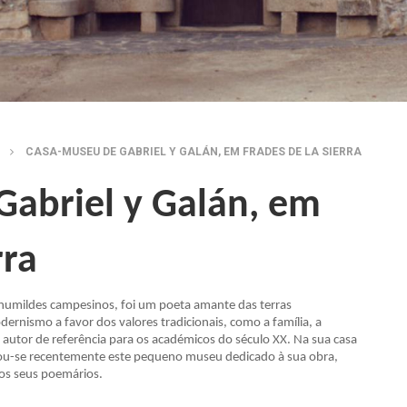
CASA-MUSEU DE GABRIEL Y GALÁN, EM FRADES DE LA SIERRA
abriel y Galán, em
rra
e humildes campesinos, foi um poeta amante das terras
rnismo a favor dos valores tradicionais, como a família, a
m autor de referência para os académicos do século XX. Na sua casa
riou-se recentemente este pequeno museu dedicado à sua obra,
dos seus poemários.