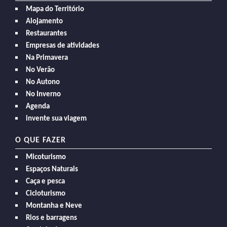
Mapa do Território
Alojamento
Restaurantes
Empresas de atividades
Na Primavera
No Verão
No Autono
No Inverno
Agenda
invente sua viagem
O QUE FAZER
Micoturismo
Espaços Naturais
Caça e pesca
Cicloturismo
Montanha e Neve
Rios e barragens