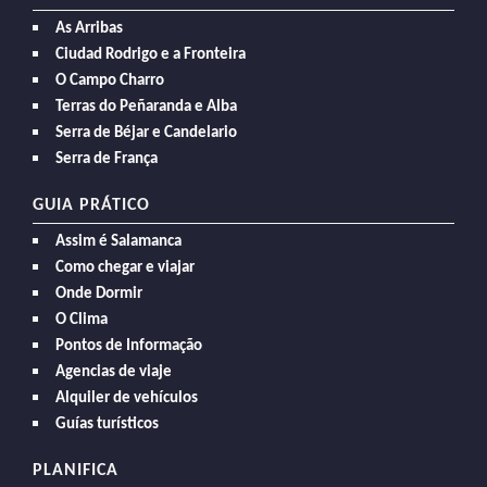
As Arribas
Ciudad Rodrigo e a Fronteira
O Campo Charro
Terras do Peñaranda e Alba
Serra de Béjar e Candelario
Serra de França
GUIA PRÁTICO
Assim é Salamanca
Como chegar e viajar
Onde Dormir
O Clima
Pontos de Informação
Agencias de viaje
Alquiler de vehículos
Guías turísticos
PLANIFICA