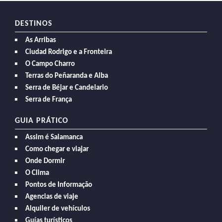
DESTINOS
As Arribas
Ciudad Rodrigo e a Fronteira
O Campo Charro
Terras do Peñaranda e Alba
Serra de Béjar e Candelario
Serra de França
GUIA PRÁTICO
Assim é Salamanca
Como chegar e viajar
Onde Dormir
O Clima
Pontos de Informação
Agencias de viaje
Alquiler de vehículos
Guías turísticos