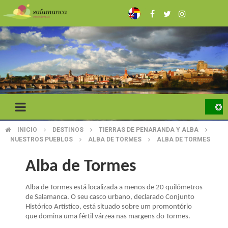
Skip
to
main
content
INICIO
DESTINOS
TIERRAS DE PENARANDA Y ALBA
BREADCRUMB
NUESTROS PUEBLOS
ALBA DE TORMES
ALBA DE TORMES
Alba de Tormes
Alba de Tormes está localizada a menos de 20 quilómetros
de Salamanca. O seu casco urbano, declarado Conjunto
Histórico Artístico, está situado sobre um promontório
que domina uma fértil várzea nas margens do Tormes.