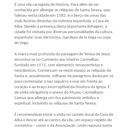
É uma vila carregada de história. Para além de ser
conhecida por albergar as relíquias de Santa Teresa, que
faleceu nesta cidade em 1582, é o berço de umas das
mais ilustres dinastias da nobreza espanhola: a Casa de
Alba. Devido à presença desta importante linhagem, a
cidade foi visitada por diversas personalidades da cultura
espanhola: Juan del Encina, Garcilaso de la Vega ou Lope
de Vega.
A marca mais profunda da passagem de Teresa de Jesus
encontra-se no Convento das Madres Carmelitas,
fundado em 1571, com elementos renascentistas e
neoclássicos. Conservam-se neste espaço as relíquias da
Santa e, anualmente, milhares de peregrinos deslocam-se
para contemplar o seu sepulcro e orar em frente ao
coração e ao braço incorruptível da Doutora da Igreja. É
de visita obrigatória o anexo do Museu Carmelitano
Camus que alberga um rico património artístico e
espiritual, incluindo as relíquias de Santa Teresa.
É recomendável iniciar a visita no castelo ducal da Casa de
Alba e descer até ao centro da vila, um espaço repleto de
conventos – como o da Anunciação, onde repousa Santa