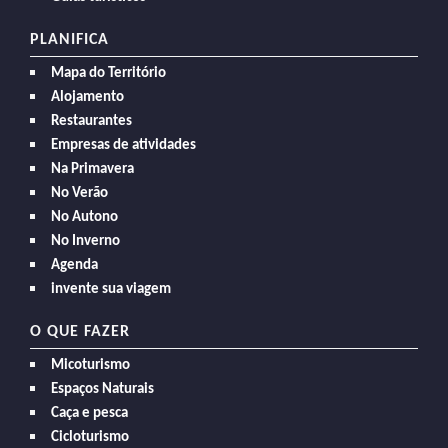
PLANIFICA
Mapa do Território
Alojamento
Restaurantes
Empresas de atividades
Na Primavera
No Verão
No Autono
No Inverno
Agenda
invente sua viagem
O QUE FAZER
Micoturismo
Espaços Naturais
Caça e pesca
Cicloturismo