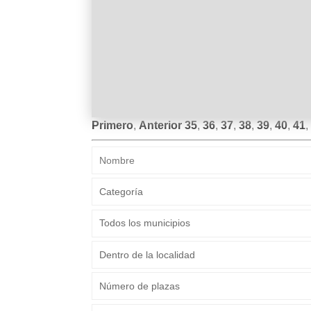
Primero
,
Anterior
35
,
36
,
37
,
38
,
39
,
40
,
41
,