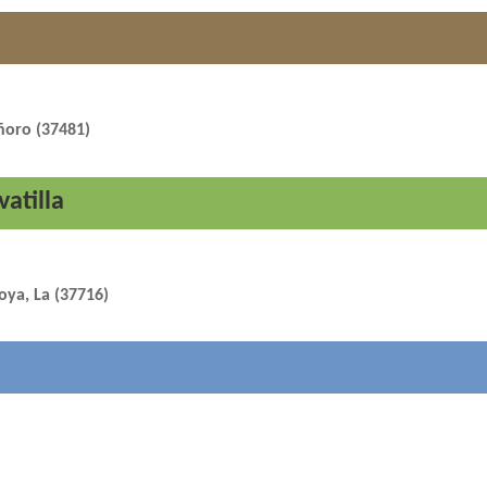
Oñoro (37481)
vatilla
Hoya, La (37716)