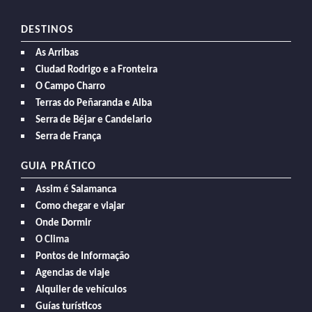
DESTINOS
As Arribas
Ciudad Rodrigo e a Fronteira
O Campo Charro
Terras do Peñaranda e Alba
Serra de Béjar e Candelario
Serra de França
GUIA PRÁTICO
Assim é Salamanca
Como chegar e viajar
Onde Dormir
O Clima
Pontos de Informação
Agencias de viaje
Alquiler de vehículos
Guías turísticos