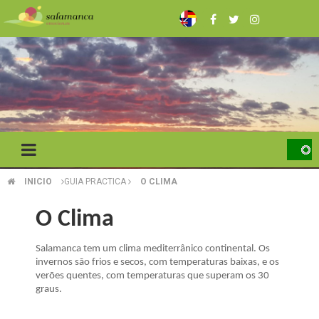
Skip
to
main
content
INICIO
GUIA PRACTICA
O CLIMA
BREADCRUMB
O Clima
Salamanca tem um clima mediterrânico continental. Os
invernos são frios e secos, com temperaturas baixas, e os
verões quentes, com temperaturas que superam os 30
graus.