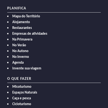
PLANIFICA
Mapa do Território
Alojamento
Restaurantes
Empresas de atividades
Na Primavera
No Verão
No Autono
No Inverno
Agenda
invente sua viagem
O QUE FAZER
Micoturismo
Espaços Naturais
Caça e pesca
Cicloturismo