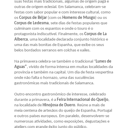
suas festas mais tradicionais, algumas de origem pagã e
outras de origem eclesial. Em Salamanca, celebram-se
festas com sabor popular e com interesse cultural, como
os
Corpus de Béjar
(com os
Homens de Musgo
) ou os
Corpus de Ledesma
, sete dias de festas populares que
culminam com os espantos e onde o touro é o
protagonista indiscutível. Finalmente, os
Corpus de La
Alberca
, uma localidade declarada conjunto histórico e
uma das mais bonitas de Espanha, que exibe os seus
belos bordados serranos em colchas e xailes.
Na primavera celebra-se também o tradicional “
Lunes de
Aguas”
, vivido de forma intensa em muitas localidades da
província e também na capital. Um dia de festa vespertina
onde não falta o hornazo, uma das suculências
gastronómicas mais tradicionais de Salamanca.
Outro encontro gastronómico de interesse, celebrado
durante a primavera, é a
Feira Internacional do Queijo
,
na localidade de
Hinojosa de Duero
. Reúne a mais de
meia centena de artesãos do queijo de Espanha, Portugal
e outros países europeus. Em paralelo, desenvolvem-se
numerosas atividades, como exposições, degustações e
ateliers com grande êxito junto do público.