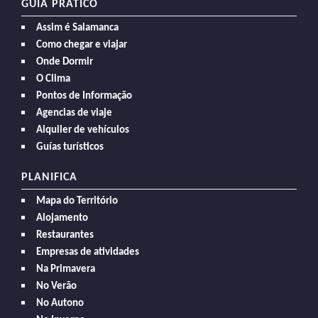
GUIA PRÁTICO
Assim é Salamanca
Como chegar e viajar
Onde Dormir
O Clima
Pontos de Informação
Agencias de viaje
Alquiler de vehículos
Guías turísticos
PLANIFICA
Mapa do Território
Alojamento
Restaurantes
Empresas de atividades
Na Primavera
No Verão
No Autono