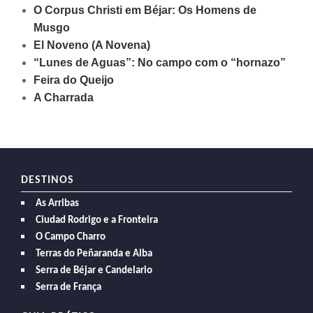
O Corpus Christi em Béjar: Os Homens de
Musgo
El Noveno (A Novena)
“Lunes de Aguas”: No campo com o “hornazo”
Feira do Queijo
A Charrada
DESTINOS
As Arribas
Ciudad Rodrigo e a Fronteira
O Campo Charro
Terras do Peñaranda e Alba
Serra de Béjar e Candelario
Serra de França