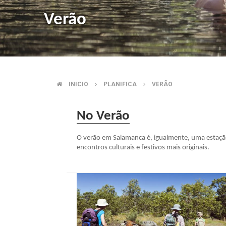
Verão
INICIO
PLANIFICA
VERÃO
BREADCRUMB
No Verão
O verão em Salamanca é, igualmente, uma estação
encontros culturais e festivos mais originais.