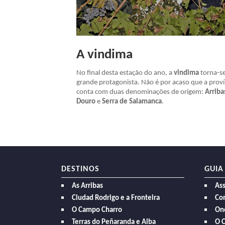
A vindima
No final desta estação do ano, a
vindima
torna-s
grande protagonista. Não é por acaso que a proví
conta com duas denominações de origem:
Arriba
Douro
e
Serra de Salamanca
.
DESTINOS
GUIA
As Arribas
As
Ciudad Rodrigo e a Fronteira
Com
O Campo Charro
On
Terras do Peñaranda e Alba
O 