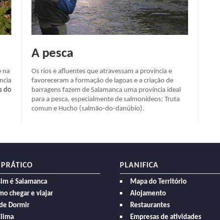
A pesca
e na
Os rios e afluentes que atravessam a província e
ncia
favoreceram a formação de lagoas e a criação de
s do
barragens fazem de Salamanca uma província ideal
para a pesca, especialmente de salmonídeos: Truta
comun e Hucho (salmão-do-danúbio).
 PRÁTICO
PLANIFICA
sim é Salamanca
Mapa do Território
o chegar e viajar
Alojamento
de Dormir
Restaurantes
Clima
Empresas de atividades