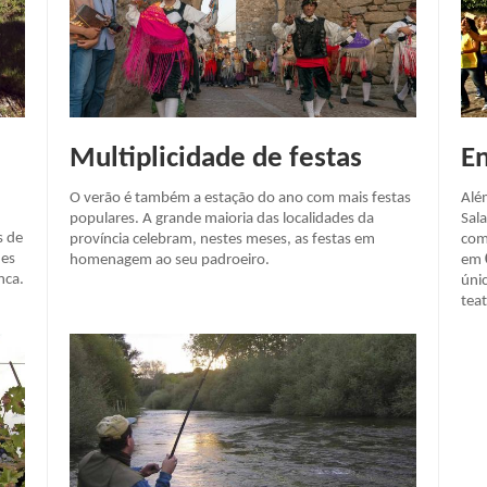
Multiplicidade de festas
En
O verão é também a estação do ano com mais festas
Além
populares. A grande maioria das localidades da
Sal
s de
província celebram, nestes meses, as festas em
com
des
homenagem ao seu padroeiro.
em
nca.
úni
teat