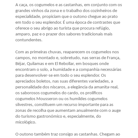
A caça, os cogumelos e as castanhas, em conjunto com os
grandes vinhos da zona e o trabalho dos cozinheiros de
especialidade, propiciam que o outono chegue ao prato
em todo o seu esplendor. É uma época de contrastes que
oferece o seu abrigo ao turista que procura refúgio,
amparo, paz e o prazer dos sabores tradicionais mais
contundentes.
Com as primeiras chuvas, reaparecem os cogumelos nos
campos, no montado e, sobretudo, nas serras de França,
Béjar, Quilamas e em El Rebollar, em bosques onde
encontram o solo, a humidade e a companhia necessárias
para desenvolver-se em todo o seu esplendor. Os
apreciados boletos, nas suas diferentes variedades, a
personalidade dos níscaros, a elegância da amanita-real,
os saborosos cogumelos do cardo, os prolíficos
cogumelos Mousseron ou os humildes cogumelos
silvestres, constituem um recurso importante para as
zonas de recolha que aumentam anualmente com o auge
do turismo gastronómico e, especialmente, do
micológico.
O outono também traz consigo as castanhas. Chegam ao