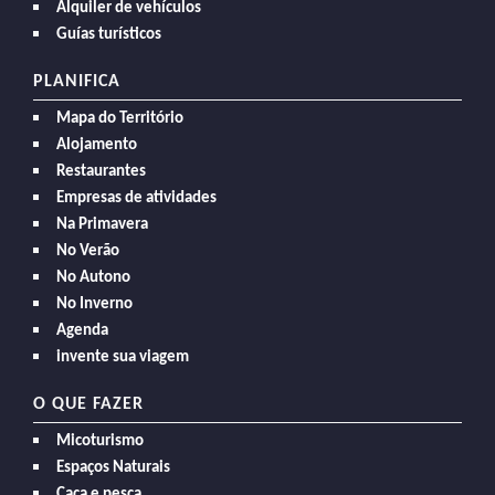
Alquiler de vehículos
Guías turísticos
PLANIFICA
Mapa do Território
Alojamento
Restaurantes
Empresas de atividades
Na Primavera
No Verão
No Autono
No Inverno
Agenda
invente sua viagem
O QUE FAZER
Micoturismo
Espaços Naturais
Caça e pesca