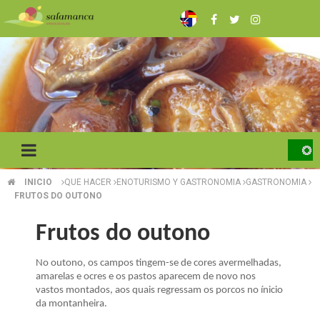
Skip
to
main
content
INICIO
QUE HACER
ENOTURISMO Y GASTRONOMIA
GASTRONOMIA
BREADCRUMB
FRUTOS DO OUTONO
Frutos do outono
No outono, os campos tingem-se de cores avermelhadas,
amarelas e ocres e os pastos aparecem de novo nos
vastos montados, aos quais regressam os porcos no ínicio
da montanheira.