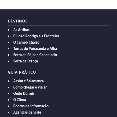
DESTINOS
As Arribas
Ciudad Rodrigo e a Fronteira
O Campo Charro
Terras do Peñaranda e Alba
Serra de Béjar e Candelario
Serra de França
GUIA PRÁTICO
Assim é Salamanca
Como chegar e viajar
Onde Dormir
O Clima
Pontos de Informação
Agencias de viaje