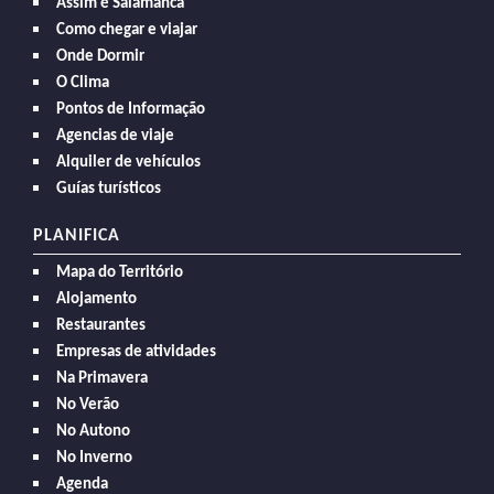
Assim é Salamanca
Como chegar e viajar
Onde Dormir
O Clima
Pontos de Informação
Agencias de viaje
Alquiler de vehículos
Guías turísticos
PLANIFICA
Mapa do Território
Alojamento
Restaurantes
Empresas de atividades
Na Primavera
No Verão
No Autono
No Inverno
Agenda