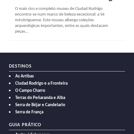
O mais rico e completo museu de Ciudad Rodrigo
encontra-se num marco de beleza excecional: a Sé
mirobriguense. Este museu alberga coleções
arqueológicas importantes, entre as quais destacam
peças…
DESTINOS
As Arribas
Ciudad Rodrigo e a Fronteira
O Campo Charro
Terras do Peñaranda e Alba
Serra de Béjar e Candelario
Serra de França
GUIA PRÁTICO