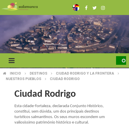
Skip
to
main
content
INICIO
DESTINOS
CIUDAD RODRIGO Y LA FRONTERA
BREADCRUMB
NUESTROS PUEBLOS
CIUDAD RODRIGO
Ciudad Rodrigo
Esta cidade-fortaleza, declarada Conjunto Histórico,
constitui, sem dúvida, um dos principais destinos
turísticos salmantinos. Os seus muros escondem um
valiosíssimo património histórico e cultural.