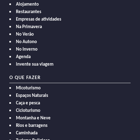
Alojamento
Restaurantes
Empresas de atividades
Na Primavera
No Verão
No Autono
No Inverno
Agenda
invente sua viagem
O QUE FAZER
Micoturismo
Espaços Naturais
Caça e pesca
Cicloturismo
Montanha e Neve
Rios e barragens
Caminhada