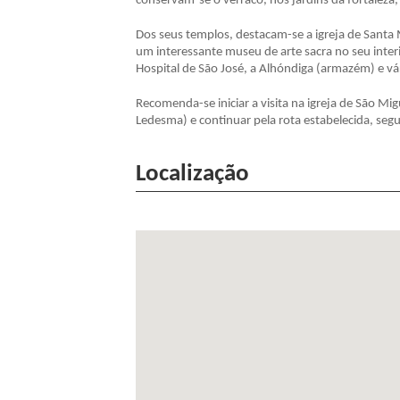
conservam-se o verraco, nos jardins da fortaleza
Dos seus templos, destacam-se a igreja de Santa 
um interessante museu de arte sacra no seu interi
Hospital de São José, a Alhóndiga (armazém) e vár
Recomenda-se iniciar a visita na igreja de São Mig
Ledesma) e continuar pela rota estabelecida, segu
Localização