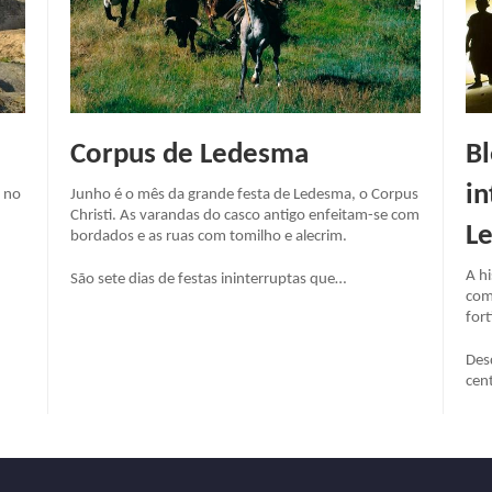
Corpus de Ledesma
Bl
in
e no
Junho é o mês da grande festa de Ledesma, o Corpus
Christi. As varandas do casco antigo enfeitam-se com
L
bordados e as ruas com tomilho e alecrim.
A hi
São sete dias de festas ininterruptas que…
com
for
Des
cen