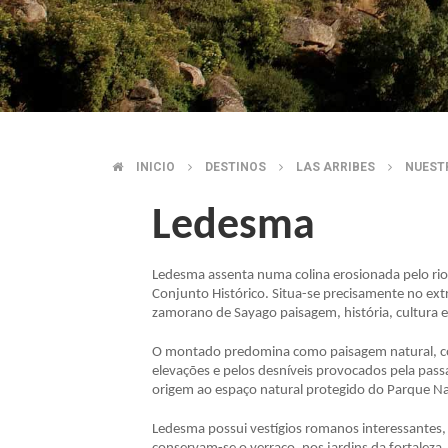
INICIO
DESTINOS
LAS ARRIBES
NUEST
BREADCRUMB
Ledesma
Ledesma assenta numa colina erosionada pelo rio
Conjunto Histórico. Situa-se precisamente no ext
zamorano de Sayago paisagem, história, cultura e
O montado predomina como paisagem natural, co
elevações e pelos desníveis provocados pela pass
origem ao espaço natural protegido do Parque Na
Ledesma possui vestígios romanos interessantes,