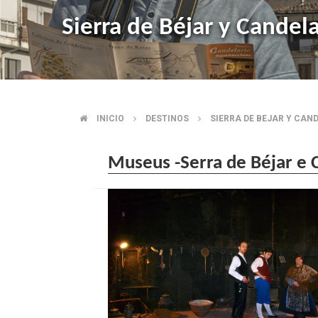
Sierra de Béjar y Candela
INICIO
DESTINOS
SIERRA DE BEJAR Y CAN
BREADCRUMB
Museus -Serra de Béjar e 