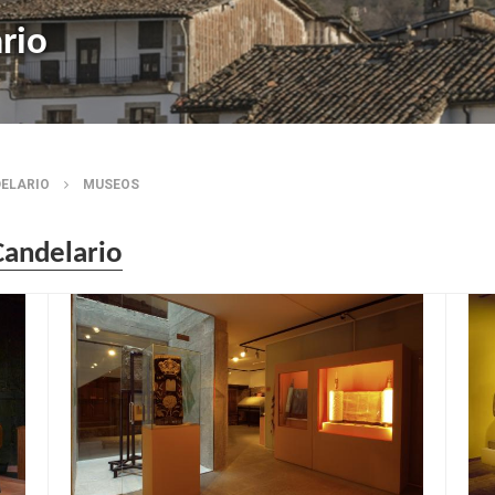
rio
DELARIO
MUSEOS
Candelario