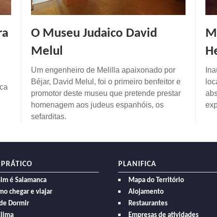
ra
O Museu Judaico David
M
Melul
H
Um engenheiro de Melilla apaixonado por
Ina
Béjar, David Melul, foi o primeiro benfeitor e
loc
ica
promotor deste museu que pretende prestar
abs
homenagem aos judeus espanhóis, os
exp
sefarditas.
 PRÁTICO
PLANIFICA
sim é Salamanca
Mapa do Território
o chegar e viajar
Alojamento
de Dormir
Restaurantes
Clima
Empresas de atividades