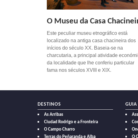
O Museu da Casa Chacinei
Este peculiar museu etnográfico está
localizado na antiga casa chacineira dos
inícios do século XX. Baseia-se na
charcutaria, a principal atividade económ
da localidade que lhe conferiu particular
fama nos séculos XVIII e XIX.
DESTINOS
GUIA
As Arribas
As
Ciudad Rodrigo e a Fronteira
Com
O Campo Charro
On
Terras do Peñaranda e Alba
O 