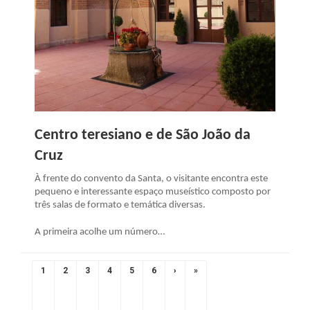
Centro teresiano e de São João da
Cruz
À frente do convento da Santa, o visitante encontra este
pequeno e interessante espaço museístico composto por
três salas de formato e temática diversas.
A primeira acolhe um número…
Pagination
CURRENT
1
PAGE
2
PAGE
3
PAGE
4
PAGE
5
PAGE
6
NEXT
›
LAST
»
PAGE
PAGE
PAGE