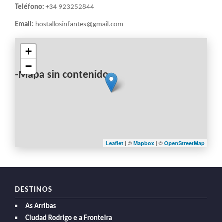
Teléfono:
+34 923252844
Email:
hostallosinfantes@gmail.com
+
−
-Mapa sin contenido-
| ©
| ©
Leaflet
Mapbox
OpenStreetMap
DESTINOS
As Arribas
Ciudad Rodrigo e a Fronteira