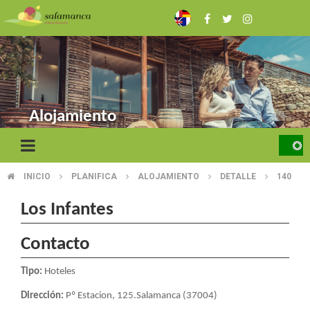
Skip
to
main
content
Alojamiento
INICIO
PLANIFICA
ALOJAMIENTO
DETALLE
140
BREADCRUMB
Los Infantes
Contacto
Tipo:
Hoteles
Dirección:
Pº Estacion, 125.Salamanca (37004)