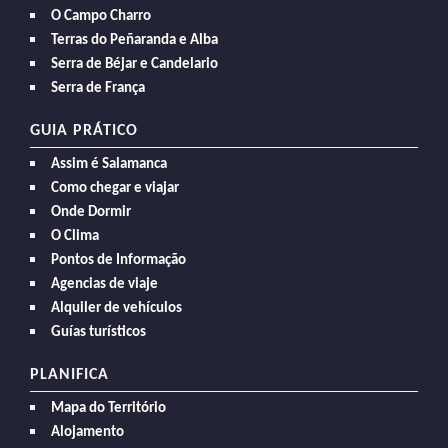
O Campo Charro
Terras do Peñaranda e Alba
Serra de Béjar e Candelario
Serra de França
GUIA PRÁTICO
Assim é Salamanca
Como chegar e viajar
Onde Dormir
O Clima
Pontos de Informação
Agencias de viaje
Alquiler de vehículos
Guías turísticos
PLANIFICA
Mapa do Território
Alojamento