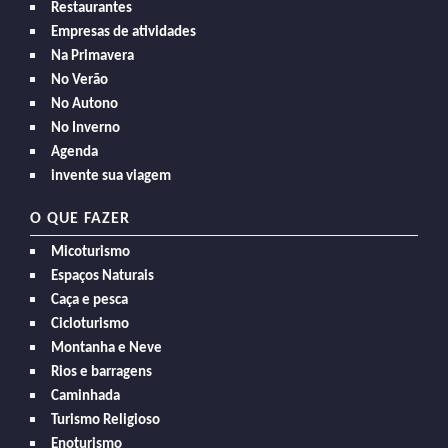
Restaurantes
Empresas de atividades
Na Primavera
No Verão
No Autono
No Inverno
Agenda
invente sua viagem
O QUE FAZER
Micoturismo
Espaços Naturais
Caça e pesca
Cicloturismo
Montanha e Neve
Rios e barragens
Caminhada
Turismo Religioso
Enoturismo