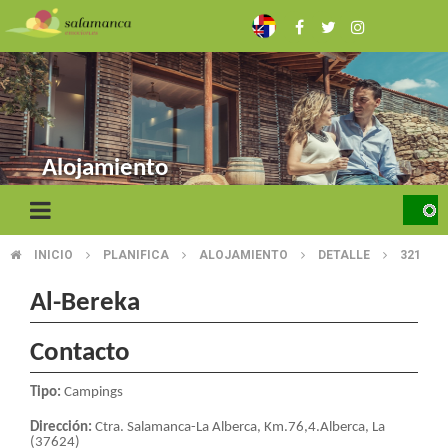
Skip
to
main
content
Alojamiento
INICIO
PLANIFICA
ALOJAMIENTO
DETALLE
321
BREADCRUMB
Al-Bereka
Contacto
Tipo:
Campings
Dirección:
Ctra. Salamanca-La Alberca, Km.76,4.Alberca, La
(37624)