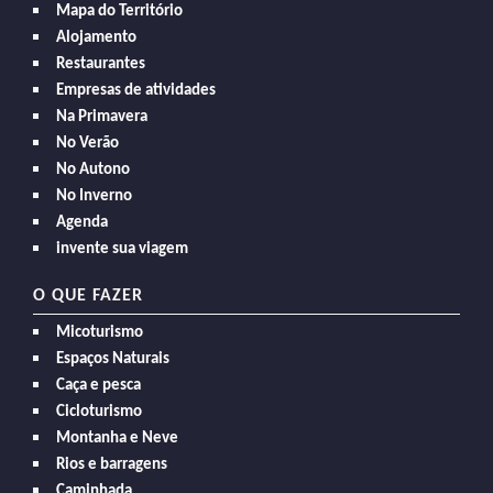
Mapa do Território
Alojamento
Restaurantes
Empresas de atividades
Na Primavera
No Verão
No Autono
No Inverno
Agenda
invente sua viagem
O QUE FAZER
Micoturismo
Espaços Naturais
Caça e pesca
Cicloturismo
Montanha e Neve
Rios e barragens
Caminhada