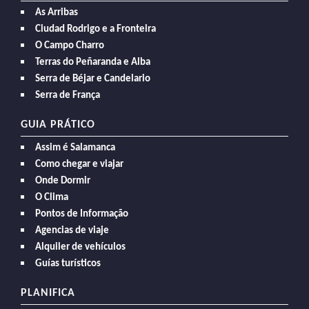
As Arribas
Ciudad Rodrigo e a Fronteira
O Campo Charro
Terras do Peñaranda e Alba
Serra de Béjar e Candelario
Serra de França
GUIA PRÁTICO
Assim é Salamanca
Como chegar e viajar
Onde Dormir
O Clima
Pontos de Informação
Agencias de viaje
Alquiler de vehículos
Guías turísticos
PLANIFICA