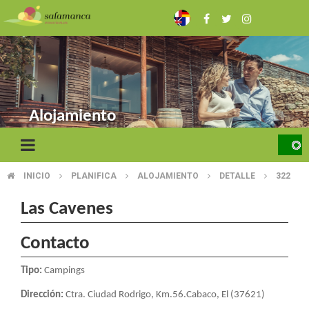
Skip
to
main
content
Alojamiento
INICIO
PLANIFICA
ALOJAMIENTO
DETALLE
322
BREADCRUMB
Las Cavenes
Contacto
Tipo:
Campings
Dirección:
Ctra. Ciudad Rodrigo, Km.56.Cabaco, El (37621)