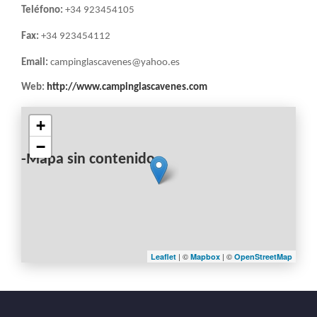
Teléfono:
+34 923454105
Fax:
+34 923454112
Email:
campinglascavenes@yahoo.es
Web:
http://www.campinglascavenes.com
+
−
-Mapa sin contenido-
| ©
| ©
Leaflet
Mapbox
OpenStreetMap