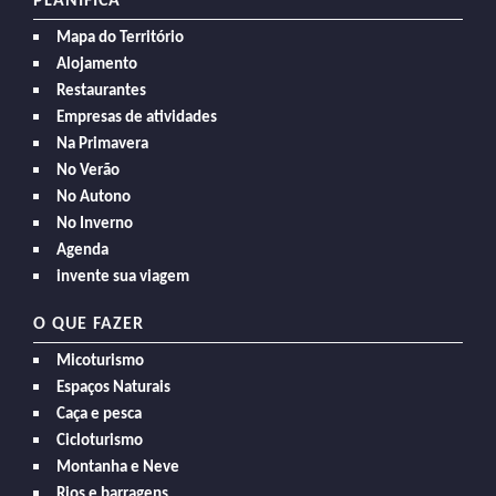
PLANIFICA
Mapa do Território
Alojamento
Restaurantes
Empresas de atividades
Na Primavera
No Verão
No Autono
No Inverno
Agenda
invente sua viagem
O QUE FAZER
Micoturismo
Espaços Naturais
Caça e pesca
Cicloturismo
Montanha e Neve
Rios e barragens