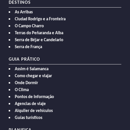
DESTINOS
As Arribas
Ciudad Rodrigo e a Fronteira
O Campo Charro
Terras do Peñaranda e Alba
Serra de Béjar e Candelario
Serra de França
GUIA PRÁTICO
Assim é Salamanca
Como chegar e viajar
Onde Dormir
O Clima
Pontos de Informação
Agencias de viaje
Alquiler de vehículos
Guías turísticos