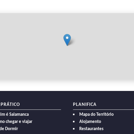
 PRÁTICO
PLANIFICA
sim é Salamanca
Mapa do Território
o chegar e viajar
Alojamento
de Dormir
Restaurantes