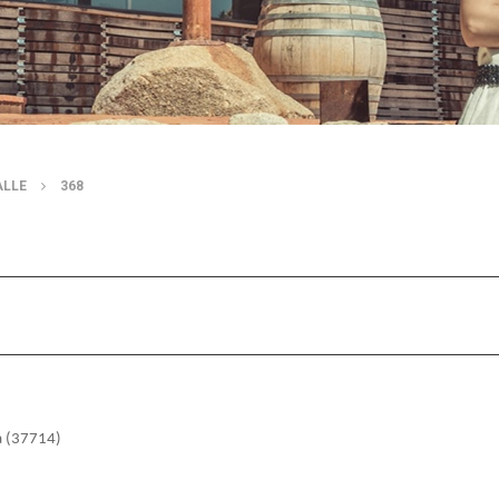
ALLE
368
La (37714)