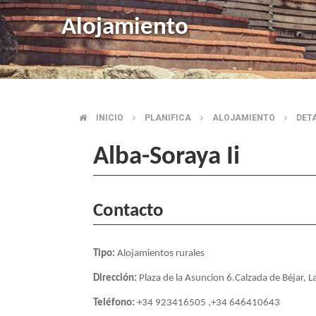
Alojamiento
INICIO
PLANIFICA
ALOJAMIENTO
DET
BREADCRUMB
Alba-Soraya Ii
Contacto
Tipo:
Alojamientos rurales
Dirección:
Plaza de la Asuncion 6.Calzada de Béjar, 
Teléfono:
+34 923416505 ,+34 646410643