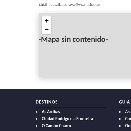
Email:
casalbasoraya@wanadoo.es
+
−
-Mapa sin contenido-
DESTINOS
GUIA
As Arribas
As
Ciudad Rodrigo e a Fronteira
Com
O Campo Charro
On