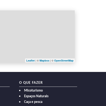
| ©
| ©
Leaflet
Mapbox
OpenStreetMap
O QUE FAZER
Micoturismo
Espaços Naturais
Caça e pesca