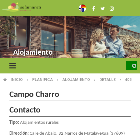
Skip
to
main
content
Alojamiento
INICIO
PLANIFICA
ALOJAMIENTO
DETALLE
405
BREADCRUMB
Campo Charro
Contacto
Tipo:
Alojamientos rurales
Dirección:
Calle de Abajo, 32.Narros de Matalayegua (37609)