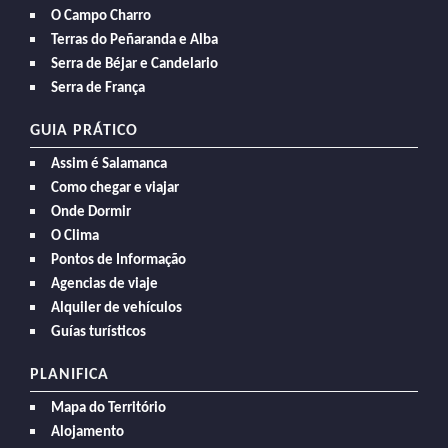
O Campo Charro
Terras do Peñaranda e Alba
Serra de Béjar e Candelario
Serra de França
GUIA PRÁTICO
Assim é Salamanca
Como chegar e viajar
Onde Dormir
O Clima
Pontos de Informação
Agencias de viaje
Alquiler de vehículos
Guías turísticos
PLANIFICA
Mapa do Território
Alojamento