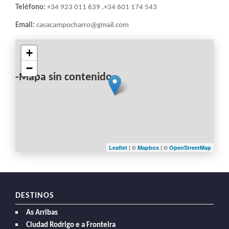
Teléfono:
+34 923 011 639 ,+34 601 174 543
Email:
casacampocharro@gmail.com
+
−
-Mapa sin contenido-
| ©
| ©
Leaflet
Mapbox
OpenStreetMap
DESTINOS
As Arribas
Ciudad Rodrigo e a Fronteira