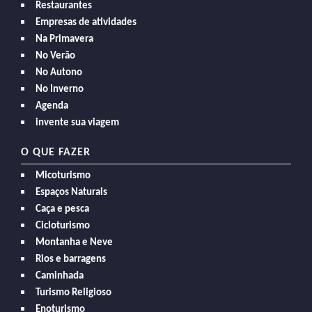
Restaurantes
Empresas de atividades
Na Primavera
No Verão
No Autono
No Inverno
Agenda
invente sua viagem
O QUE FAZER
Micoturismo
Espaços Naturais
Caça e pesca
Cicloturismo
Montanha e Neve
Rios e barragens
Caminhada
Turismo Religioso
Enoturismo