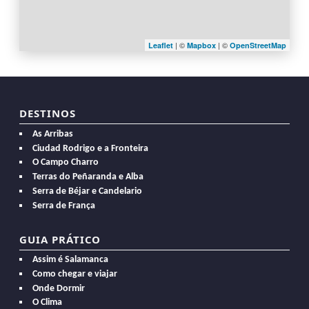
| ©
| ©
Leaflet
Mapbox
OpenStreetMap
DESTINOS
As Arribas
Ciudad Rodrigo e a Fronteira
O Campo Charro
Terras do Peñaranda e Alba
Serra de Béjar e Candelario
Serra de França
GUIA PRÁTICO
Assim é Salamanca
Como chegar e viajar
Onde Dormir
O Clima