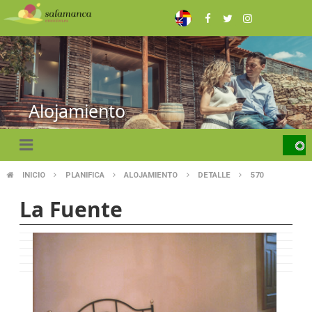
Skip
to
main
content
Alojamiento
INICIO
PLANIFICA
ALOJAMIENTO
DETALLE
570
BREADCRUMB
La Fuente