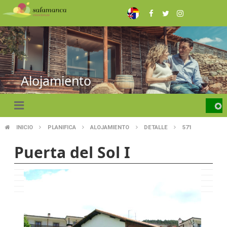
Skip
to
main
content
Alojamiento
INICIO
PLANIFICA
ALOJAMIENTO
DETALLE
571
BREADCRUMB
Puerta del Sol I