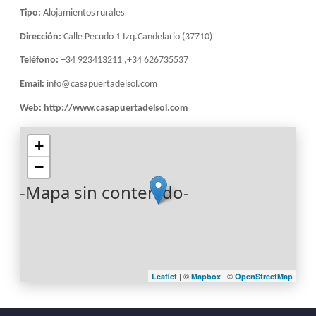
Tipo:
Alojamientos rurales
Dirección:
Calle Pecudo 1 Izq.Candelario (37710)
Teléfono:
+34 923413211 ,+34 626735537
Email:
info@casapuertadelsol.com
Web:
http://www.casapuertadelsol.com
+
−
-Mapa sin contenido-
| ©
| ©
Leaflet
Mapbox
OpenStreetMap