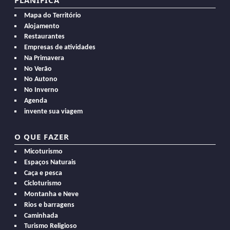
PLANIFICA
Mapa do Território
Alojamento
Restaurantes
Empresas de atividades
Na Primavera
No Verão
No Autono
No Inverno
Agenda
invente sua viagem
O QUE FAZER
Micoturismo
Espaços Naturais
Caça e pesca
Cicloturismo
Montanha e Neve
Rios e barragens
Caminhada
Turismo Religioso