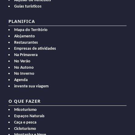
Alquiler de vehículos
Guías turísticos
PLANIFICA
Mapa do Território
Alojamento
Restaurantes
Empresas de atividades
Na Primavera
No Verão
No Autono
No Inverno
Agenda
invente sua viagem
O QUE FAZER
Micoturismo
Espaços Naturais
Caça e pesca
Cicloturismo
Montanha e Neve