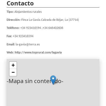
Contacto
Tipo:
Alojamientos rurales
Dirección:
Finca La Gavia.Calzada de Béjar, La (37714)
Teléfono:
+34 923416594 ,+34 646402606
Fax:
+34 923416594
Email:
la-gavia@terra.es
Web:
http://www.toprural.com/lagavia
+
−
-Mapa sin contenido-