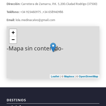
Dirección:
Carretera de Zamarra, P.K. 5,200.Ciudad Rodrigo (37500)
Teléfono:
+34 923460975 ,+34 658940986
Email:
lola.medinacalvo@gmail.com
+
−
-Mapa sin contenido-
| ©
| ©
Leaflet
Mapbox
OpenStreetMap
DESTINOS