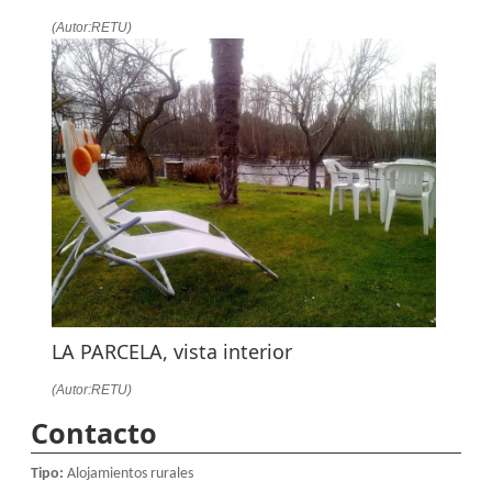
(Autor:RETU)
LA PARCELA, vista interior
(Autor:RETU)
Contacto
Tipo:
Alojamientos rurales