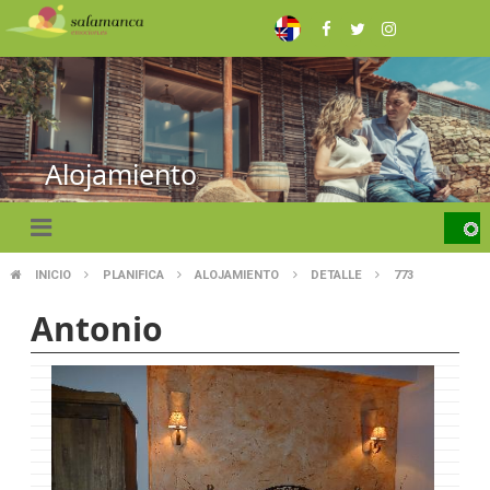
Skip
to
main
content
Alojamiento
INICIO
PLANIFICA
ALOJAMIENTO
DETALLE
773
BREADCRUMB
Antonio