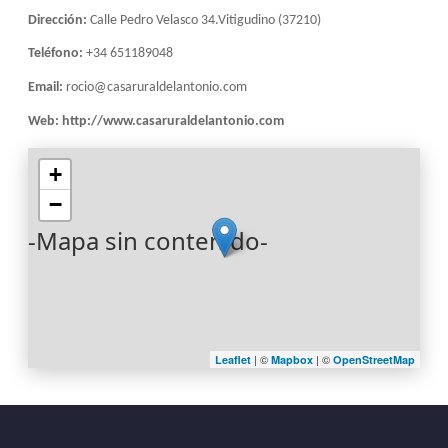
Dirección:
Calle Pedro Velasco 34.Vitigudino (37210)
Teléfono:
+34 651189048
Email:
rocio@casaruraldelantonio.com
Web:
http://www.casaruraldelantonio.com
+
−
-Mapa sin contenido-
| ©
| ©
Leaflet
Mapbox
OpenStreetMap