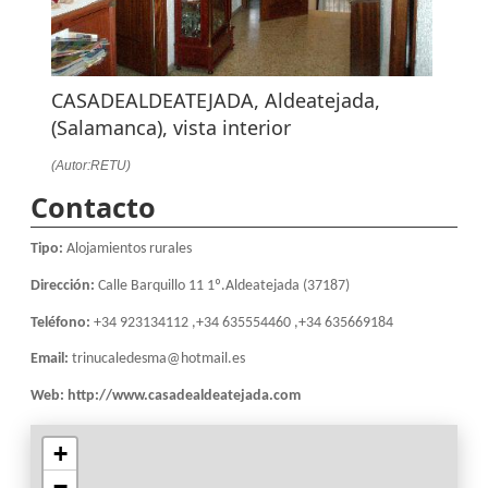
CASADEALDEATEJADA, Aldeatejada,
(Salamanca), vista interior
(Autor:RETU)
Contacto
Tipo:
Alojamientos rurales
Dirección:
Calle Barquillo 11 1º.Aldeatejada (37187)
Teléfono:
+34 923134112 ,+34 635554460 ,+34 635669184
Email:
trinucaledesma@hotmail.es
Web:
http://www.casadealdeatejada.com
+
−