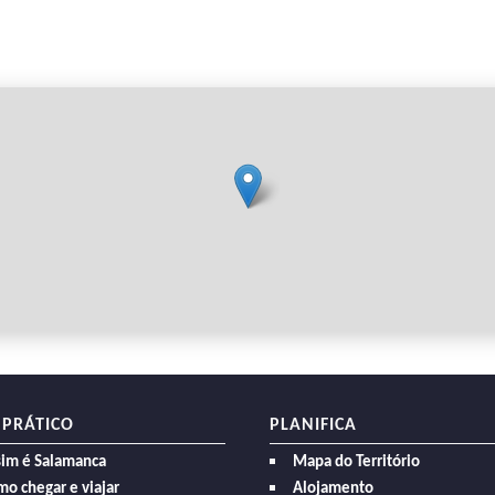
 PRÁTICO
PLANIFICA
sim é Salamanca
Mapa do Território
o chegar e viajar
Alojamento