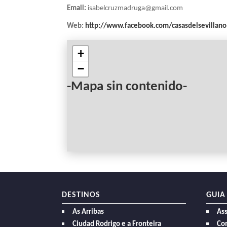
Email:
isabelcruzmadruga@gmail.com
Web:
http://www.facebook.com/casasdelsevillano
+
−
-Mapa sin contenido-
DESTINOS
GUIA
As Arribas
As
Ciudad Rodrigo e a Fronteira
Com