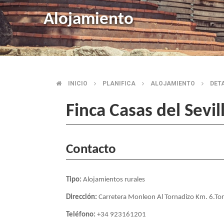
Alojamiento
INICIO
PLANIFICA
ALOJAMIENTO
DET
BREADCRUMB
Finca Casas del Sevil
Contacto
Tipo:
Alojamientos rurales
Dirección:
Carretera Monleon Al Tornadizo Km. 6.Tor
Teléfono:
+34 923161201