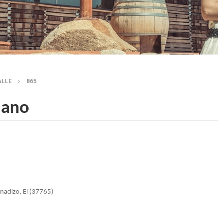
ALLE
865
lano
nadizo, El (37765)