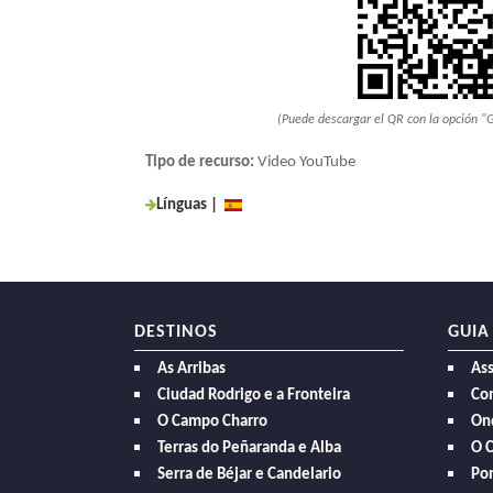
(Puede descargar el QR con la opción "
Tipo de recurso:
Video YouTube
Línguas
|
DESTINOS
GUIA
As Arribas
As
Ciudad Rodrigo e a Fronteira
Com
O Campo Charro
On
Terras do Peñaranda e Alba
O 
Serra de Béjar e Candelario
Po