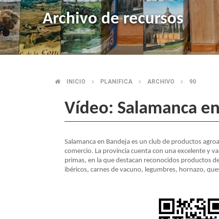
Archivo de recursos
INICIO
PLANIFICA
ARCHIVO
90
BREADCRUMB
Vídeo: Salamanca e
Salamanca en Bandeja es un club de productos agroal
comercio. La provincia cuenta con una excelente y v
primas, en la que destacan reconocidos productos d
ibéricos, carnes de vacuno, legumbres, hornazo, ques