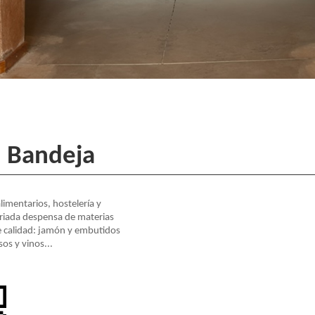
n Bandeja
imentarios, hostelería y
ariada despensa de materias
e calidad: jamón y embutidos
os y vinos...