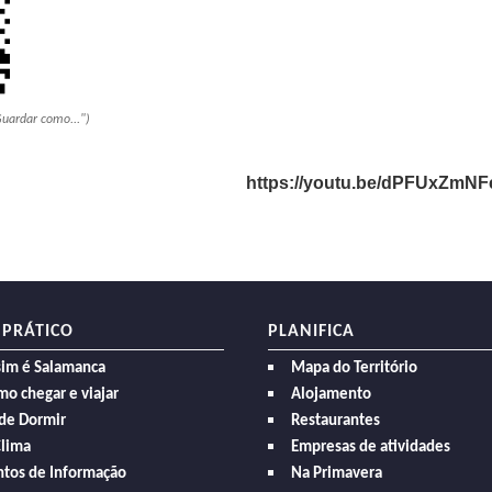
Guardar como...")
https://youtu.be/dPFUxZmNF
 PRÁTICO
PLANIFICA
sim é Salamanca
Mapa do Território
o chegar e viajar
Alojamento
de Dormir
Restaurantes
Clima
Empresas de atividades
ntos de Informação
Na Primavera