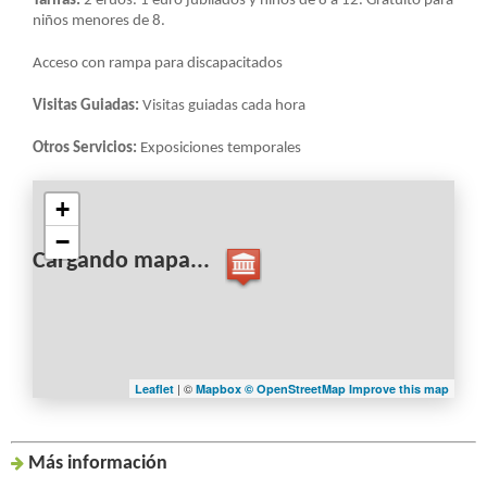
Tarifas:
2 eruos. 1 euro jubilados y niños de 8 a 12. Gratuito para
niños menores de 8.
Acceso con rampa para discapacitados
Visitas Guiadas:
Visitas guiadas cada hora
Otros Servicios:
Exposiciones temporales
+
−
Cargando mapa...
| ©
Leaflet
Mapbox ©
OpenStreetMap
Improve this map
Más inf
ormación