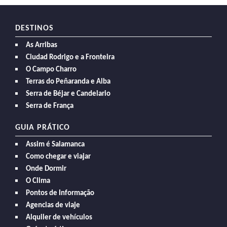
DESTINOS
As Arribas
Ciudad Rodrigo e a Fronteira
O Campo Charro
Terras do Peñaranda e Alba
Serra de Béjar e Candelario
Serra de França
GUIA PRÁTICO
Assim é Salamanca
Como chegar e viajar
Onde Dormir
O Clima
Pontos de Informação
Agencias de viaje
Alquiler de vehículos