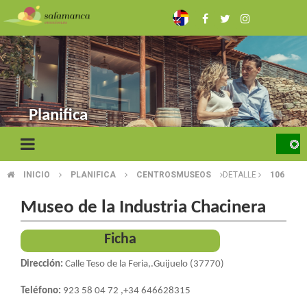
Skip
to
main
content
Planifica
INICIO
PLANIFICA
CENTROSMUSEOS
DETALLE
106
BREADCRUMB
Museo de la Industria Chacinera
Ficha
Dirección:
Calle Teso de la Feria,.Guijuelo (37770)
Teléfono:
923 58 04 72 ,+34 646628315