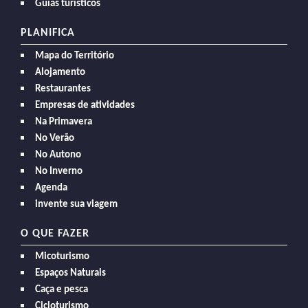
Guías turísticos
PLANIFICA
Mapa do Território
Alojamento
Restaurantes
Empresas de atividades
Na Primavera
No Verão
No Autono
No Inverno
Agenda
invente sua viagem
O QUE FAZER
Micoturismo
Espaços Naturais
Caça e pesca
Cicloturismo