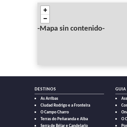
+
−
-Mapa sin contenido-
DESTINOS
GUIA
As Arribas
As
Ciudad Rodrigo e a Fronteira
Com
O Campo Charro
On
Terras do Peñaranda e Alba
O 
Serra de Béjar e Candelario
Po