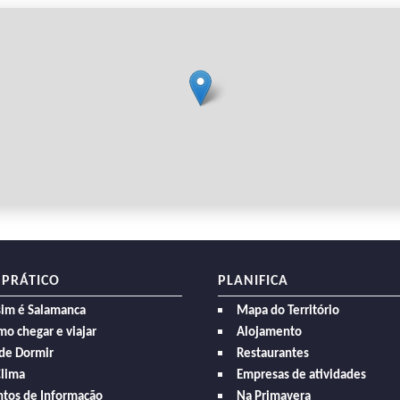
 PRÁTICO
PLANIFICA
sim é Salamanca
Mapa do Território
o chegar e viajar
Alojamento
de Dormir
Restaurantes
Clima
Empresas de atividades
ntos de Informação
Na Primavera