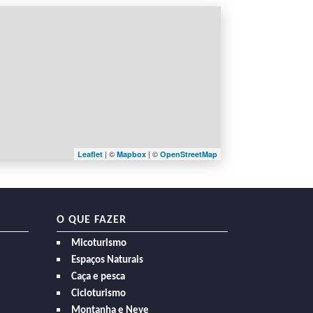
| ©
| ©
Leaflet
Mapbox
OpenStreetMap
O QUE FAZER
Micoturismo
Espaços Naturais
Caça e pesca
Cicloturismo
Montanha e Neve