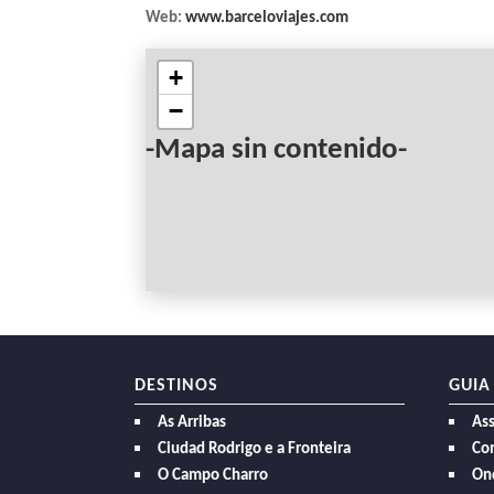
Web:
www.barceloviajes.com
+
−
-Mapa sin contenido-
DESTINOS
GUIA
As Arribas
As
Ciudad Rodrigo e a Fronteira
Com
O Campo Charro
On