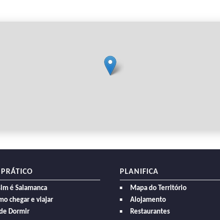
 PRÁTICO
PLANIFICA
sim é Salamanca
Mapa do Território
o chegar e viajar
Alojamento
de Dormir
Restaurantes