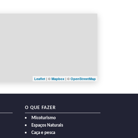
| ©
| ©
Leaflet
Mapbox
OpenStreetMap
O QUE FAZER
Micoturismo
Espaços Naturais
Caça e pesca