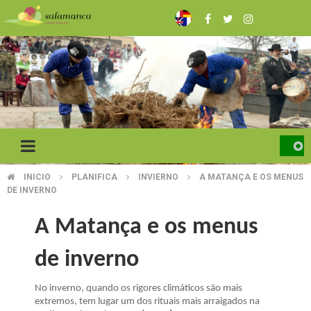
Skip
to
main
content
INICIO
PLANIFICA
INVIERNO
A MATANÇA E OS MENUS
BREADCRUMB
DE INVERNO
A Matança e os menus
de inverno
No inverno, quando os rigores climáticos são mais
extremos, tem lugar um dos rituais mais arraigados na