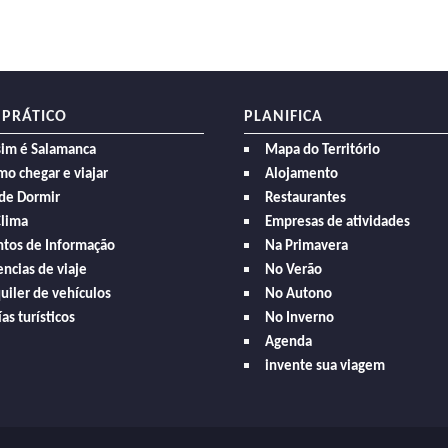
 PRÁTICO
PLANIFICA
sim é Salamanca
Mapa do Território
o chegar e viajar
Alojamento
de Dormir
Restaurantes
Clima
Empresas de atividades
ntos de Informação
Na Primavera
ncias de viaje
No Verão
uiler de vehículos
No Autono
as turísticos
No Inverno
Agenda
invente sua viagem