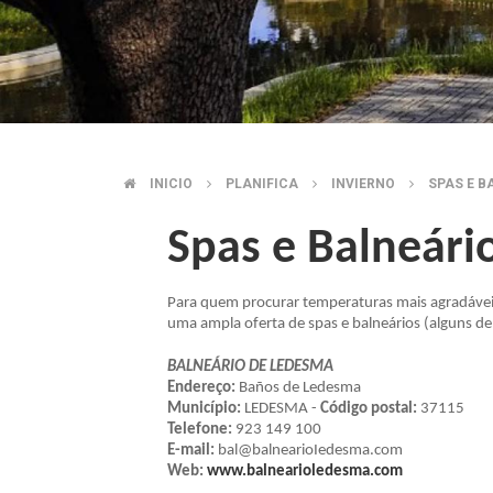
INICIO
PLANIFICA
INVIERNO
SPAS E B
BREADCRUMB
Spas e Balneári
Para quem procurar temperaturas mais agradáveis,
uma ampla oferta de spas e balneários (alguns d
BALNEÁRIO DE LEDESMA
Endereço:
Baños de Ledesma
Município:
LEDESMA -
Código postal:
37115
Telefone:
923 149 100
E-mail:
bal@balnearioIedesma.com
Web:
www.balnearioledesma.com