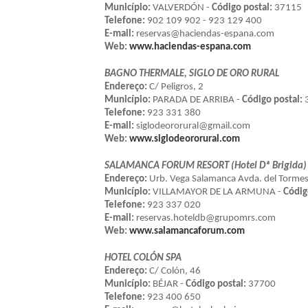
Município:
VALVERDÓN -
Código postal:
37115
Telefone:
902 109 902 - 923 129 400
E-mail:
reservas@haciendas-espana.com
Web:
www.haciendas-espana.com
BAGNO THERMALE, SIGLO DE ORO RURAL
Endereço:
C/ Peligros, 2
Município:
PARADA DE ARRIBA -
Código postal:
Telefone:
923 331 380
E-mail:
siglodeororural@gmail.com
Web:
www.siglodeororural.com
SALAMANCA FORUM RESORT (Hotel Dª Brigida)
Endereço:
Urb. Vega Salamanca Avda. del Tormes
Município:
VILLAMAYOR DE LA ARMUNA -
Códig
Telefone:
923 337 020
E-mail:
reservas.hoteldb@grupomrs.com
Web:
www.salamancaforum.com
HOTEL COLÓN SPA
Endereço:
C/ Colón, 46
Município:
BÉJAR -
Código postal:
37700
Telefone:
923 400 650