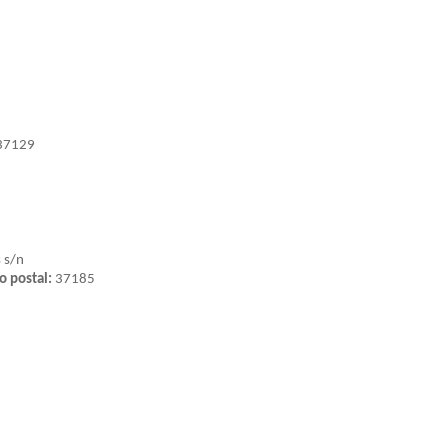
37129
 s/n
o postal:
37185