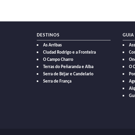
DESTINOS
GUIA
As Arribas
As
Ciudad Rodrigo e a Fronteira
Com
O Campo Charro
On
Terras do Peñaranda e Alba
O 
Serra de Béjar e Candelario
Po
Serra de França
Age
Alq
Guí