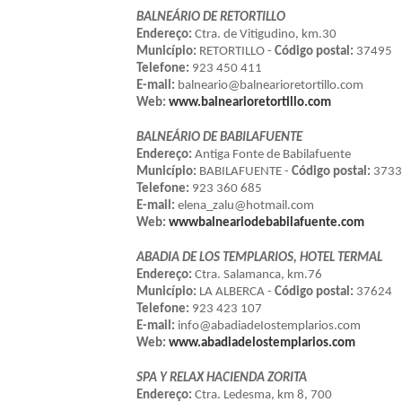
BALNEÁRIO DE RETORTILLO
Endereço:
Ctra. de Vitigudino, km.30
Município:
RETORTILLO -
Código postal:
37495
Telefone:
923 450 411
E-mail:
balneario@balnearioretortillo.com
Web:
www.balnearioretortillo.com
BALNEÁRIO DE BABILAFUENTE
Endereço:
Antiga Fonte de Babilafuente
Município:
BABILAFUENTE -
Código postal:
3733
Telefone:
923 360 685
E-mail:
elena_zalu@hotmail.com
Web:
wwwbalneariodebabilafuente.com
ABADIA DE LOS TEMPLARIOS, HOTEL TERMAL
Endereço:
Ctra. Salamanca, km.76
Município:
LA ALBERCA -
Código postal:
37624
Telefone:
923 423 107
E-mail:
info@abadiadeIostemplarios.com
Web:
www.abadiadelostemplarios.com
SPA Y RELAX HACIENDA ZORITA
Endereço:
Ctra. Ledesma, km 8, 700