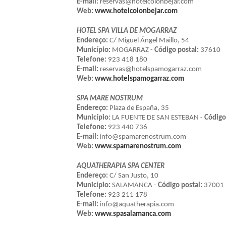
E-mail:
reservas@hotelcolonbejar.com
Web:
www.hotelcolonbejar.com
HOTEL SPA VILLA DE MOGARRAZ
Endereço:
C/ Miguel Ángel Maillo, 54
Município:
MOGARRAZ -
Código postal:
37610
Telefone:
923 418 180
E-mail:
reservas@hotelspamogarraz.com
Web:
www.hotelspamogarraz.com
SPA MARE NOSTRUM
Endereço:
Plaza de España, 35
Município:
LA FUENTE DE SAN ESTEBAN -
Código
Telefone:
923 440 736
E-mail:
info@spamarenostrum.com
Web:
www.spamarenostrum.com
AQUATHERAPIA SPA CENTER
Endereço:
C/ San Justo, 10
Município:
SALAMANCA -
Código postal:
37001
Telefone:
923 211 178
E-mail:
info@aquatherapia.com
Web:
www.spasalamanca.com