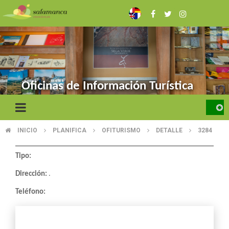
Skip
to
main
content
Oficinas de Información Turística
INICIO
PLANIFICA
OFITURISMO
DETALLE
3284
BREADCRUMB
Tipo:
Dirección:
.
Teléfono: