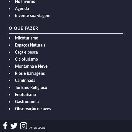
No Inverno
Agenda
invente sua viagem
O QUE FAZER
Micoturismo
Espaços Naturais
Caça e pesca
Cicloturismo
Montanha e Neve
Rios e barragens
Caminhada
Turismo Religioso
Enoturismo
Gastronomia
Observação de aves
AVISO LEGAL