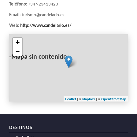
Teléfono:
+34 923413420
Email:
turismo@candelario.es
Web:
http://www.candelario.es/
+
−
-Mapa sin contenido-
| ©
| ©
Leaflet
Mapbox
OpenStreetMap
DESTINOS