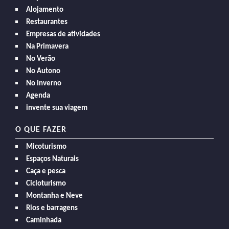
Alojamento
Restaurantes
Empresas de atividades
Na Primavera
No Verão
No Autono
No Inverno
Agenda
invente sua viagem
O QUE FAZER
Micoturismo
Espaços Naturais
Caça e pesca
Cicloturismo
Montanha e Neve
Rios e barragens
Caminhada