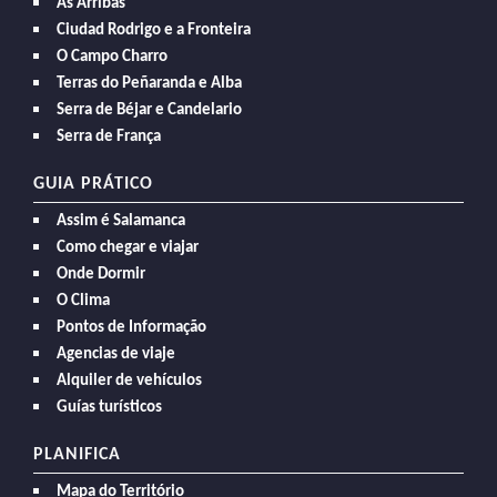
As Arribas
Ciudad Rodrigo e a Fronteira
O Campo Charro
Terras do Peñaranda e Alba
Serra de Béjar e Candelario
Serra de França
GUIA PRÁTICO
Assim é Salamanca
Como chegar e viajar
Onde Dormir
O Clima
Pontos de Informação
Agencias de viaje
Alquiler de vehículos
Guías turísticos
PLANIFICA
Mapa do Território