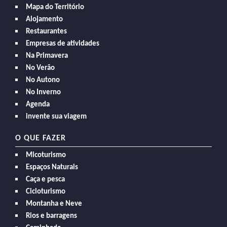
Mapa do Território
Alojamento
Restaurantes
Empresas de atividades
Na Primavera
No Verão
No Autono
No Inverno
Agenda
invente sua viagem
O QUE FAZER
Micoturismo
Espaços Naturais
Caça e pesca
Cicloturismo
Montanha e Neve
Rios e barragens