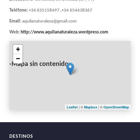
Teléfono:
+34 635158497 ,+34 654438367
Email:
aquilanaturaleza@gmail.com
Web:
http://www.aquilanaturaleza.wordpress.com
+
−
-Mapa sin contenido-
| ©
| ©
Leaflet
Mapbox
OpenStreetMap
DESTINOS