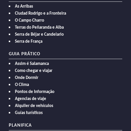
As Arribas
Ciudad Rodrigo e a Fronteira
O Campo Charro
Terras do Peñaranda e Alba
Serra de Béjar e Candelario
Serra de França
GUIA PRÁTICO
Assim é Salamanca
Como chegar e viajar
Onde Dormir
O Clima
Pontos de Informação
Agencias de viaje
Alquiler de vehículos
Guías turísticos
PLANIFICA