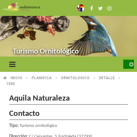
Skip
to
main
content
Turismo Ornitológico
INICIO
PLANIFICA
ORNITOLOGICO
DETALLE
BREADCRUMB
1550
Aquila Naturaleza
Contacto
Tipo:
Turismo ornitológico
Dirección:
C/ Cervantes, 5.Forfoleda (37799)