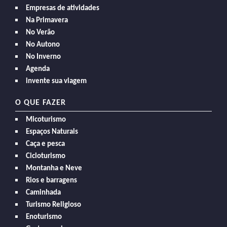
Empresas de atividades
Na Primavera
No Verão
No Autono
No Inverno
Agenda
invente sua viagem
O QUE FAZER
Micoturismo
Espaços Naturais
Caça e pesca
Cicloturismo
Montanha e Neve
Rios e barragens
Caminhada
Turismo Religioso
Enoturismo