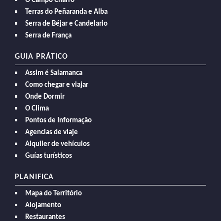
O Campo Charro
Terras do Peñaranda e Alba
Serra de Béjar e Candelario
Serra de França
GUIA PRÁTICO
Assim é Salamanca
Como chegar e viajar
Onde Dormir
O Clima
Pontos de Informação
Agencias de viaje
Alquiler de vehículos
Guías turísticos
PLANIFICA
Mapa do Território
Alojamento
Restaurantes