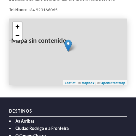
Teléfono:
+34 923166065
+
−
-Mapa sin contenido-
| ©
| ©
Leaflet
Mapbox
OpenStreetMap
DESTINOS
As Arribas
Ciudad Rodrigo e a Fronteira