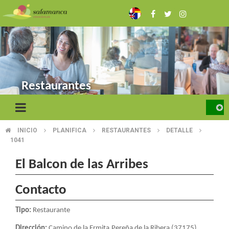
Skip
to
main
content
Restaurantes
INICIO
PLANIFICA
RESTAURANTES
DETALLE
BREADCRUMB
1041
El Balcon de las Arribes
Contacto
Tipo:
Restaurante
Dirección:
Camino de la Ermita.Pereña de la Ribera (37175)