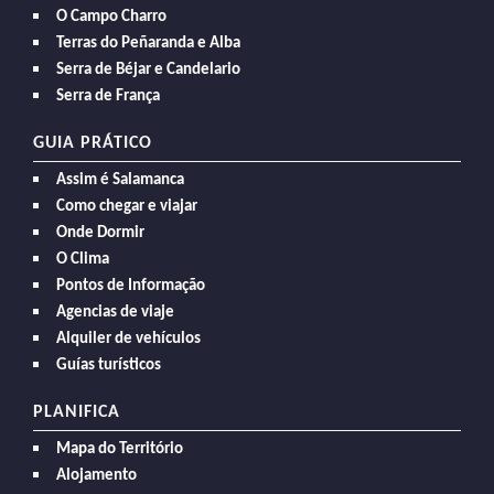
O Campo Charro
Terras do Peñaranda e Alba
Serra de Béjar e Candelario
Serra de França
GUIA PRÁTICO
Assim é Salamanca
Como chegar e viajar
Onde Dormir
O Clima
Pontos de Informação
Agencias de viaje
Alquiler de vehículos
Guías turísticos
PLANIFICA
Mapa do Território
Alojamento