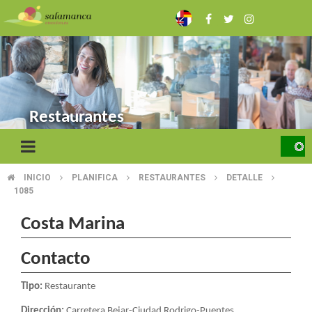
Skip
to
main
content
Restaurantes
INICIO
PLANIFICA
RESTAURANTES
DETALLE
BREADCRUMB
1085
Costa Marina
Contacto
Tipo:
Restaurante
Dirección:
Carretera Bejar-Ciudad Rodrigo-Puentes