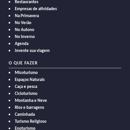
Restaurantes
Empresas de atividades
Na Primavera
No Verão
No Autono
No Inverno
Agenda
invente sua viagem
O QUE FAZER
Micoturismo
Espaços Naturais
Caça e pesca
Cicloturismo
Montanha e Neve
Rios e barragens
Caminhada
Turismo Religioso
Enoturismo