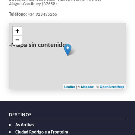
Alagon.Garcibuey (37658)
Teléfono:
+34 923435265
+
−
-Mapa sin contenido-
| ©
| ©
Leaflet
Mapbox
OpenStreetMap
DESTINOS
As Arribas
Ciudad Rodrigo e a Fronteira