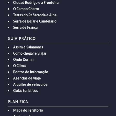
Ciudad Rodrigo e a Fronteira
O Campo Charro
Terras do Peñaranda e Alba
Serra de Béjar e Candelario
Serra de França
GUIA PRÁTICO
Assim é Salamanca
Como chegar e viajar
Onde Dormir
O Clima
Pontos de Informação
Agencias de viaje
Alquiler de vehículos
Guías turísticos
PLANIFICA
Mapa do Território