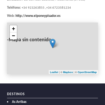
Teléfono:
+34 923263855 ,+34 6723581234
Web:
http://www.elponeypisador.es
+
−
-Mapa sin contenido-
| ©
| ©
Leaflet
Mapbox
OpenStreetMap
DESTINOS
As Arribas