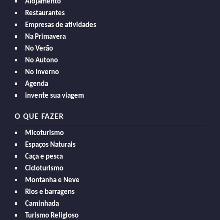
Alojamento
Restaurantes
Empresas de atividades
Na Primavera
No Verão
No Autono
No Inverno
Agenda
invente sua viagem
O QUE FAZER
Micoturismo
Espaços Naturais
Caça e pesca
Cicloturismo
Montanha e Neve
Rios e barragens
Caminhada
Turismo Religioso