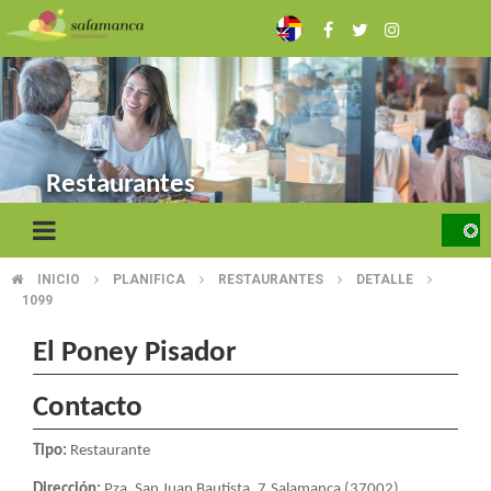
Skip
to
main
content
Restaurantes
INICIO
PLANIFICA
RESTAURANTES
DETALLE
BREADCRUMB
1099
El Poney Pisador
Contacto
Tipo:
Restaurante
Dirección:
Pza. San Juan Bautista, 7.Salamanca (37002)